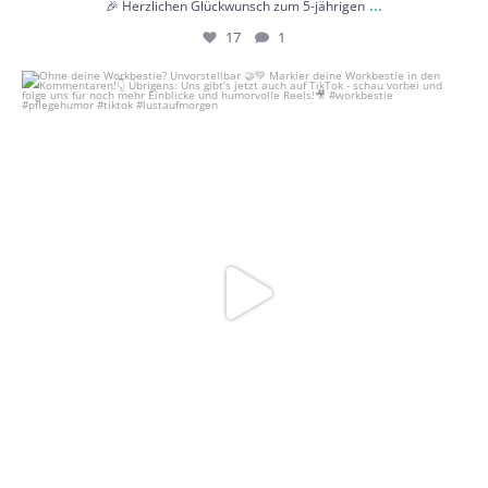
...
🎉 Herzlichen Glückwunsch zum 5-jährigen
17
1
Ohne deine Workbestie? Unvorstellbar 🤝💚
...
22
0