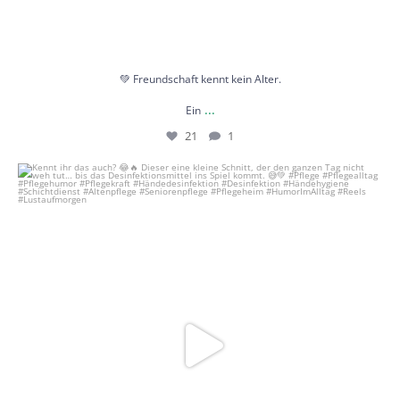
💚 Freundschaft kennt kein Alter.
...
Ein
21
1
Kennt ihr das auch? 😂🔥
Dieser eine kleine
...
60
1