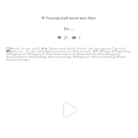
💚 Freundschaft kennt kein Alter.
...
Ein
21
1
Kennt ihr das auch? 😂🔥
Dieser eine kleine
...
60
1