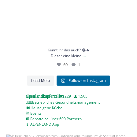
Kennt ihr das auch? 😂🔥
...
Dieser eine kleine
60
1
Follow on Instagram
Load More
alpenlandkupferzell
229
1.505
🧘🏻‍♀️Betriebliches Gesundheitsmanagement
🍽️ Hauseigene Küche
🥂 Events
🛍️ Rabatte bei über 600 Partnern
📱 ALPENLAND App