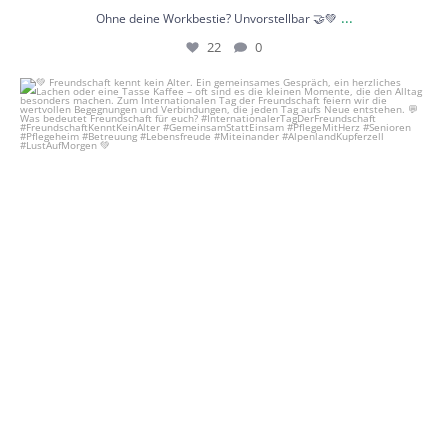
...
Ohne deine Workbestie? Unvorstellbar 🤝💚
22
0
💚 Freundschaft kennt kein Alter.
Ein
...
21
1