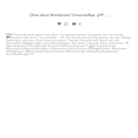
...
Ohne deine Workbestie? Unvorstellbar 🤝💚
22
0
💚 Freundschaft kennt kein Alter.
Ein
...
21
1