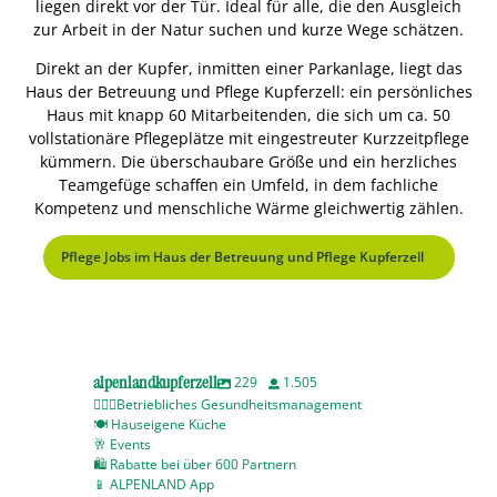
liegen direkt vor der Tür. Ideal für alle, die den Ausgleich
zur Arbeit in der Natur suchen und kurze Wege schätzen.
Direkt an der Kupfer, inmitten einer Parkanlage, liegt das
Haus der Betreuung und Pflege Kupferzell: ein persönliches
Haus mit knapp 60 Mitarbeitenden, die sich um ca. 50
vollstationäre Pflegeplätze mit eingestreuter Kurzzeitpflege
kümmern. Die überschaubare Größe und ein herzliches
Teamgefüge schaffen ein Umfeld, in dem fachliche
Kompetenz und menschliche Wärme gleichwertig zählen.
Pflege Jobs im Haus der Betreuung und Pflege Kupferzell
alpenlandkupferzell
229
1.505
🧘🏻‍♀️Betriebliches Gesundheitsmanagement
🍽️ Hauseigene Küche
🥂 Events
🛍️ Rabatte bei über 600 Partnern
📱 ALPENLAND App