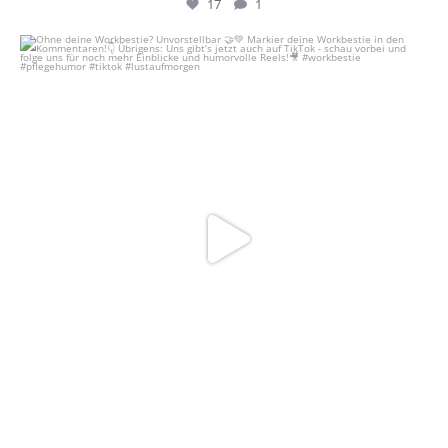
17
1
Ohne deine Workbestie? Unvorstellbar 🤝💚
...
22
0