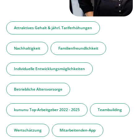
Attraktives Gehalt & jährl. Tariferhöhungen
Nachhaltigkeit
Familienfreundlichkeit
Individuelle Entwicklungsmöglichkeiten
Betriebliche Altersvorsorge
kununu Top-Arbeitgeber 2022 - 2025
Teambuilding
Wertschätzung
Mitarbeitenden-App