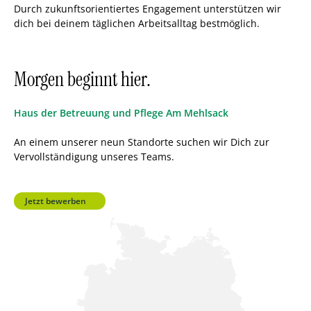
Durch zukunftsorientiertes Engagement unterstützen wir
Anerkennung für Flexibilität.
dich bei deinem täglichen Arbeitsalltag bestmöglich.
Jubiläums-Zuschlag als Wertschätzung
für langjährige Mitarbeit.
Morgen beginnt hier.
Individuelle Überraschungen für
Tatkraft
Geburtstage und Feiertage.
Haus der Betreuung und Pflege Am Mehlsack
Würdevolles Altern als oberstes
An einem unserer neun Standorte suchen wir Dich zur
Arbeitsziel aller Mitarbeitenden.
Vervollständigung unseres Teams.
Gemeinsames Anpacken für eine
positive Zusammenarbeit.
Jetzt bewerben