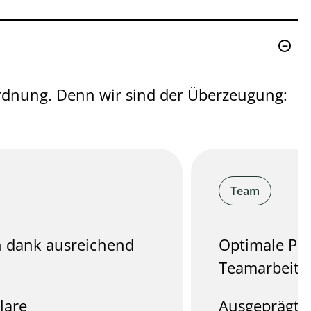
ordnung. Denn wir sind der Überzeugung:
Team
en dank ausreichend
Optimale Per
Teamarbeit.
lare
Ausgeprägte 