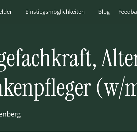
elder
Einstiegsmöglichkeiten
Blog
Feedba
berufe
Quereinstieg
uung
Ausbildung
gefachkraft, Alte
ederungshilfe
Praktika
ement
Ehrenamt
e
Fachkräfte aus dem
ankenpfleger (w/
Ausland
kenberg