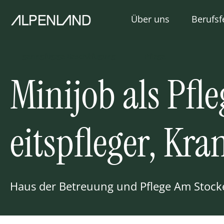
Über uns
Berufsf
Unternehmen
Pflege
Einrichtungen
Betre
geringfügige Beschäftigung
Pflege
Minijob als Pfle
Vorteile
Eingli
Manag
Servic
eitspfleger, Kr
Haus der Betreuung und Pflege Am Stoc