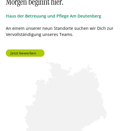
Morgen beginnt hier.
Tatkraft
Geburtstage und Feiertage.
Haus der Betreuung und Pflege Am Deutenberg
Würdevolles Altern als oberstes
An einem unserer neun Standorte suchen wir Dich zur
Arbeitsziel aller Mitarbeitenden.
Vervollständigung unseres Teams.
Gemeinsames Anpacken für eine
positive Zusammenarbeit.
Jetzt bewerben