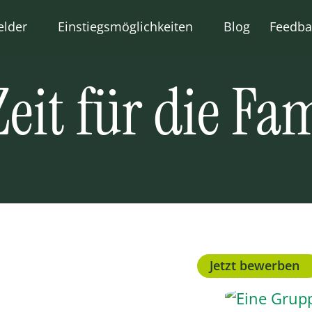
elder
Einstiegsmöglichkeiten
Blog
Feedba
berufe
Quereinstieg
eit für die Fam
uung
Ausbildung
ederungshilfe
Praktika
ement
Ehrenamt
e
Fachkräfte aus dem
Ausland
Jetzt bewerben