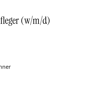
pfleger (w/m/d)
hner