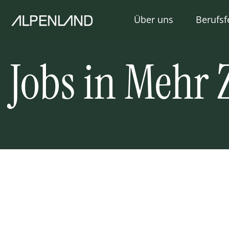
Über uns
Berufsf
Unternehmen
Pflege
Jobs in Mehr Z
Einrichtungen
Betre
Vorteile
Eingli
Manag
Servic